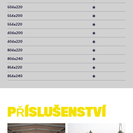
506x220
◉
556x200
◉
556x220
◉
606x200
◉
606x220
◉
806x220
◉
806x240
◉
856x220
◉
856x240
◉
PŘÍSLUŠENSTVÍ