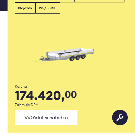
Nájezdy
195/55R10
Koruna
174.420,
00
Zahrnuje DPH
Vyžádat si nabídku