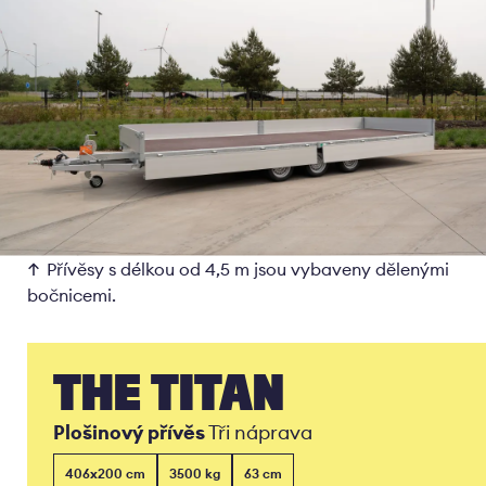
Přívěsy s délkou od 4,5 m jsou vybaveny dělenými
bočnicemi.
THE TITAN
Plošinový přívěs
Tři náprava
406x200 cm
3500 kg
63 cm