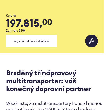
Koruna
197.815,
00
Zahrnuje DPH
Vyžádat si nabídku
Brzděný třínápravový
multitransporter: váš
konečný dopravní partner
Věděli jste, že multitransportéry Eduard mohou
nést zatížení až do 3 500 kg? Tento brzděný