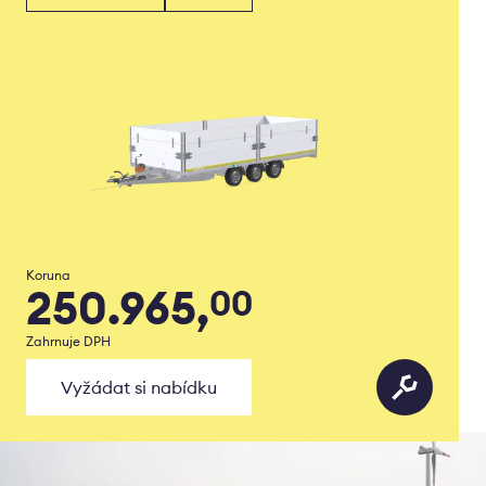
Koruna
250.965,
00
Zahrnuje DPH
Vyžádat si nabídku