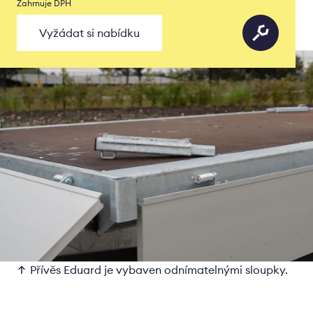
Zahrnuje DPH
Vyžádat si nabídku
Přívěs Eduard je vybaven odnímatelnými sloupky.