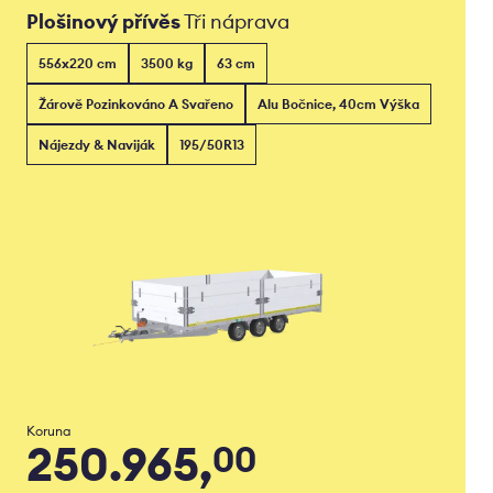
Plošinový přívěs
Tři náprava
556x220 cm
3500 kg
63 cm
Žárově Pozinkováno A Svařeno
Alu Bočnice, 40cm Výška
Nájezdy & Naviják
195/50R13
Koruna
250.965,
00