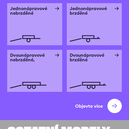
Jednonápravové
Jednonápravové
nebrzděné
brzděné
Dvounápravové
Dvounápravové
nebrzděné,
brzděné
Objevte více