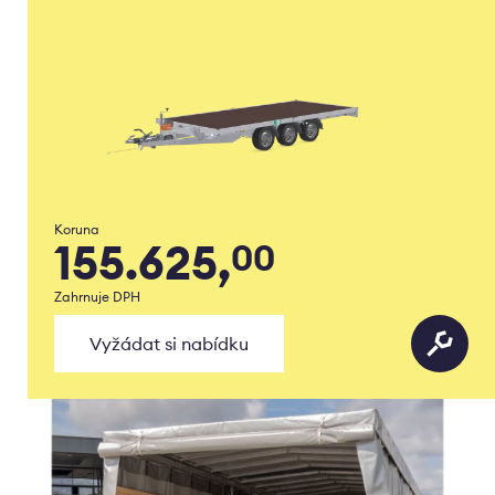
Koruna
155.625,
00
Zahrnuje DPH
Vyžádat si nabídku