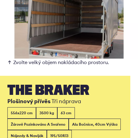
Zvolte velký objem nakládacího prostoru.
THE BRAKER
Plošinový přívěs
Tři náprava
556x220 cm
3500 kg
63 cm
Žárově Pozinkováno A Svařeno
Alu Bočnice, 40cm Výška
Nájezdy & Naviják
195/50R13