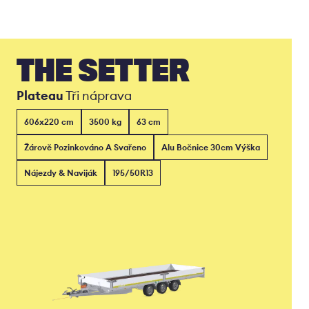
THE SETTER
Plateau
Tři náprava
606x220 cm
3500 kg
63 cm
Žárově Pozinkováno A Svařeno
Alu Bočnice 30cm Výška
Nájezdy & Naviják
195/50R13