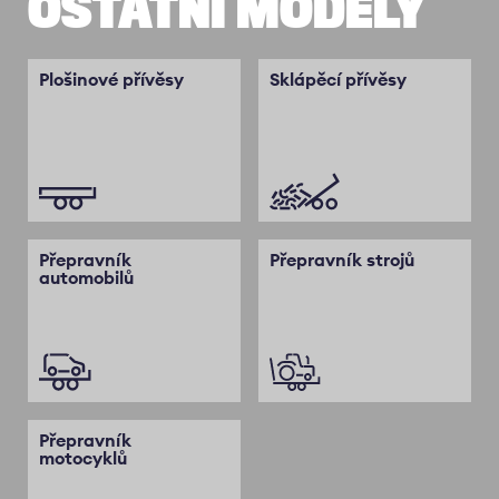
OSTATNÍ MODELY
Plošinové přívěsy
Sklápěcí přívěsy
Přepravník
Přepravník strojů
automobilů
Přepravník
motocyklů