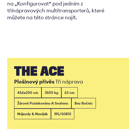
na „Konfigurovat“ pod jedním z
třínápravových multitransporterů, které
můžete na této stránce najít.
THE ACE
Plošinový přívěs
Tři náprava
456x200 cm
3500 kg
63 cm
Žárově Pozinkováno A Svařeno
Bez Bočnic
Nájezdy & Naviják
195/50R13