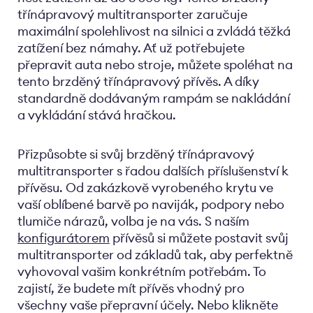
třínápravový multitransporter zaručuje
maximální spolehlivost na silnici a zvládá těžká
zatížení bez námahy. Ať už potřebujete
přepravit auta nebo stroje, můžete spoléhat na
tento brzděný třínápravový přívěs. A díky
standardně dodávaným rampám se nakládání
a vykládání stává hračkou.
Přizpůsobte si svůj brzděný třínápravový
multitransporter s řadou dalších příslušenství k
přívěsu. Od zakázkově vyrobeného krytu ve
vaší oblíbené barvě po naviják, podpory nebo
tlumiče nárazů, volba je na vás. S naším
konfigurátorem
přívěsů si můžete postavit svůj
multitransporter od základů tak, aby perfektně
vyhovoval vašim konkrétním potřebám. To
zajistí, že budete mít přívěs vhodný pro
všechny vaše přepravní účely. Nebo klikněte