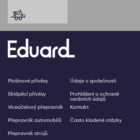
Plošinové přívěsy
Údaje o společnosti
Footer
Legal
links
Sklápěcí přívěsy
Prohlášení o ochraně
osobních údajů
Víceúčelový přepravník
Kontakt
Přepravník automobilů
Často kladené otázky
Přepravník strojů