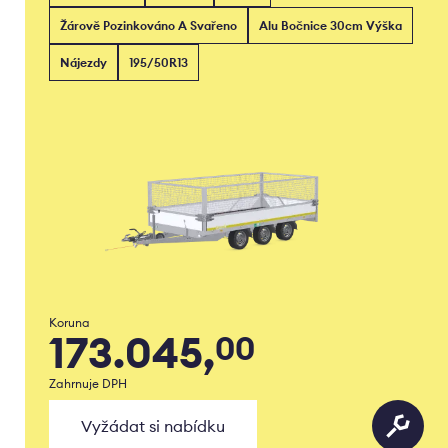
Žárově Pozinkováno A Svařeno
Alu Bočnice 30cm Výška
Nájezdy
195/50R13
Koruna
173.045,
00
Zahrnuje DPH
Vyžádat si nabídku