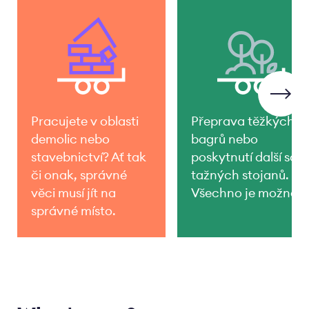
Pracujete v oblasti
Přeprava těžkých
demolic nebo
bagrů nebo
stavebnictví? Ať tak
poskytnutí další sad
či onak, správné
tažných stojanů.
věci musí jít na
Všechno je možné.
správné místo.