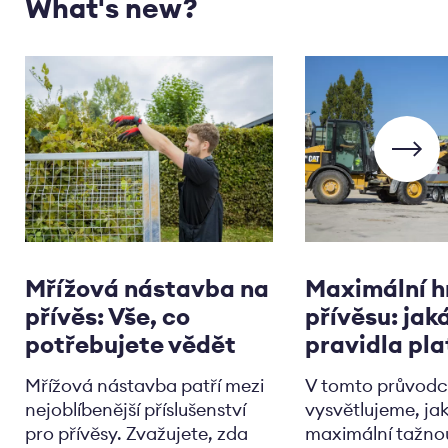
What's new?
Mřížová nástavba na
Maximální 
přívěs: Vše, co
přívěsu: jak
potřebujete vědět
pravidla pla
Mřížová nástavba patří mezi
V tomto průvodc
nejoblíbenější příslušenství
vysvětlujeme, jak 
pro přívěsy. Zvažujete, zda
maximální tažno