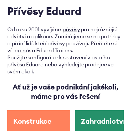
Přívěsy Eduard
Od roku 2001 vyvíjíme
přívěsy
pro nejrůznější
odvětví a aplikace. Zaměřujeme se na potřeby
a přání lidí, kteří přívěsy používají. Přečtěte si
více
o nás
a Eduard Trailers.
Použijte
konfigurátor
k sestavení vlastního
přívěsu Eduard nebo vyhledejte
prodejce
ve
svém okolí.
Ať už je vaše podnikání jakékoli,
máme pro vás řešení
Konstrukce
Zahradnictví