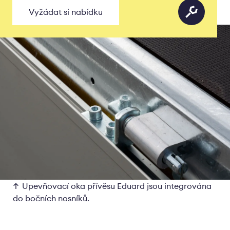
Vyžádat si nabídku
Upevňovací oka přívěsu Eduard jsou integrována
do bočních nosníků.