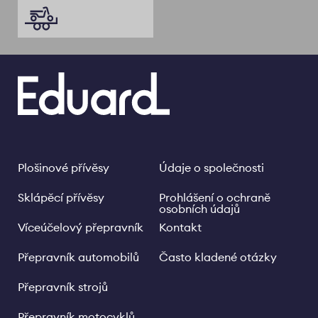
Plošinové přívěsy
Údaje o společnosti
Footer
Legal
links
Sklápěcí přívěsy
Prohlášení o ochraně
osobních údajů
Víceúčelový přepravník
Kontakt
Přepravník automobilů
Často kladené otázky
Přepravník strojů
Přepravník motocyklů