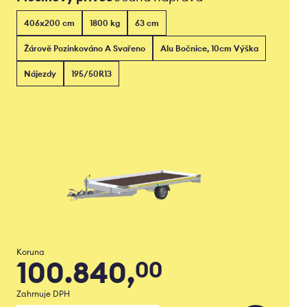
406x200 cm
1800 kg
63 cm
Žárově Pozinkováno A Svařeno
Alu Bočnice, 10cm Výška
Nájezdy
195/50R13
Koruna
100.840,
00
Zahrnuje DPH