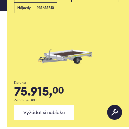
Nájezdy
195/55R10
Koruna
75.915,
00
Zahrnuje DPH
Vyžádat si nabídku