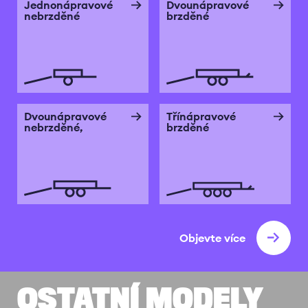
Jednonápravové
Dvounápravové
nebrzděné
brzděné
Dvounápravové
Třínápravové
nebrzděné,
brzděné
Objevte více
OSTATNÍ MODELY