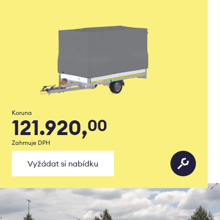
Koruna
121.920,
00
Zahrnuje DPH
Vyžádat si nabídku