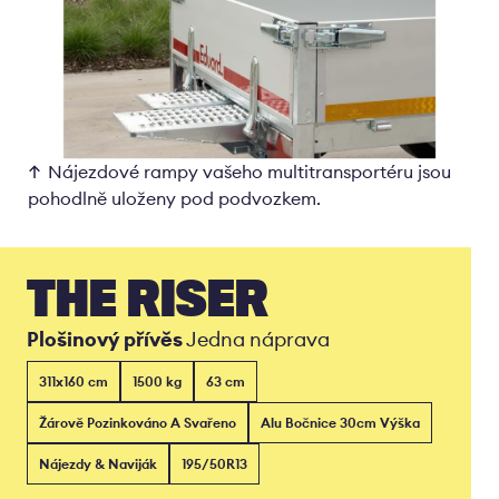
Nájezdové rampy vašeho multitransportéru jsou
pohodlně uloženy pod podvozkem.
THE RISER
Plošinový přívěs
Jedna náprava
311x160 cm
1500 kg
63 cm
Žárově Pozinkováno A Svařeno
Alu Bočnice 30cm Výška
Nájezdy & Naviják
195/50R13