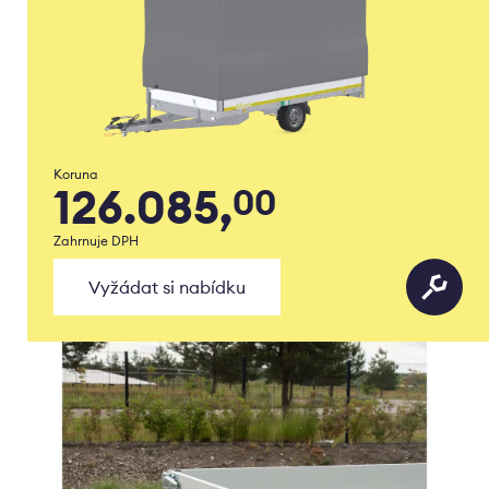
Koruna
126.085,
00
Zahrnuje DPH
Vyžádat si nabídku