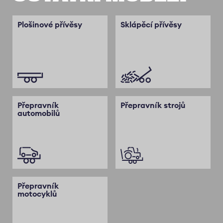
Plošinové přívěsy
Sklápěcí přívěsy
Přepravník
Přepravník strojů
automobilů
Přepravník
motocyklů