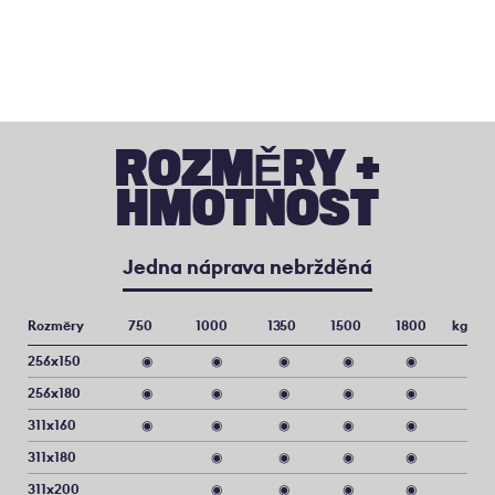
ROZMĚRY +
HMOTNOST
Jedna náprava nebržděná
Rozměry
750
1000
1350
1500
1800
kg
256x150
◉
◉
◉
◉
◉
256x180
◉
◉
◉
◉
◉
311x160
◉
◉
◉
◉
◉
311x180
◉
◉
◉
◉
311x200
◉
◉
◉
◉