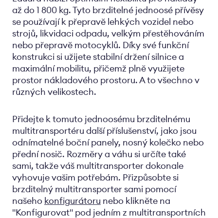
až do 1 800 kg. Tyto brzditelné jednoosé přívěsy
se používají k přepravě lehkých vozidel nebo
strojů, likvidaci odpadu, velkým přestěhováním
nebo přepravě motocyklů. Díky své funkční
konstrukci si užijete stabilní držení silnice a
maximální mobilitu, přičemž plně využijete
prostor nákladového prostoru. A to všechno v
různých velikostech.
Přidejte k tomuto jednoosému brzditelnému
multitransportéru další příslušenství, jako jsou
odnímatelné boční panely, nosný kolečko nebo
přední nosič. Rozměry a váhu si určíte také
sami, takže váš multitransporter dokonale
vyhovuje vašim potřebám. Přizpůsobte si
brzditelný multitransporter sami pomocí
našeho
konfigurátoru
nebo klikněte na
"Konfigurovat" pod jedním z multitransportních