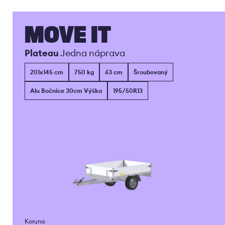
MOVE IT
Plateau
Jedna náprava
201x145 cm
750 kg
63 cm
Šroubovaný
Alu Bočnice 30cm Výška
195/50R13
Koruna