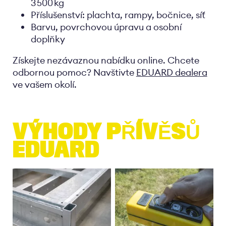
3 500 kg
Příslušenství: plachta, rampy, bočnice, síť
Barvu, povrchovou úpravu a osobní
doplňky
Získejte nezávaznou nabídku online. Chcete
odbornou pomoc? Navštivte
EDUARD dealera
ve vašem okolí.
VÝHODY PŘÍVĚSŮ
EDUARD