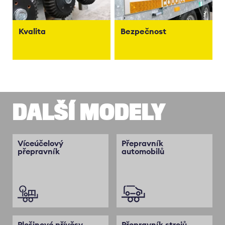
Kvalita
Bezpečnost
DALŠÍ MODELY
Víceúčelový
Přepravník
přepravník
automobilů
Plošinové přívěsy
Přepravník strojů