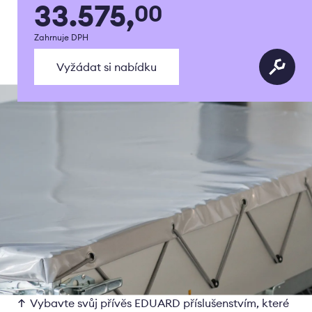
33.575,
00
Zahrnuje DPH
Vyžádat si nabídku
Vybavte svůj přívěs EDUARD příslušenstvím, které