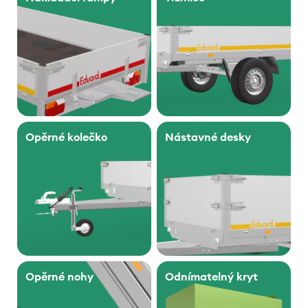
Opěrné kolečko
Nástavné desky
Opěrné nohy
Odnímatelný kryt