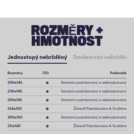
ROZMĚRY +
HMOTNOST
Jednostopý nebržděný
Tandemová nebržděná
Rozměry
750
Podvozek
200x145
◉
Senzimir pozinkovaný a sešroubovaný
230x145
◉
Senzimir pozinkovaný a sešroubovaný
250x145
◉
Senzimir pozinkovaný a sešroubovaný
256x150
◉
Žárově Pozinkováno A Svařeno
300x150
◉
Senzimir pozinkovaný a sešroubovaný
311x160
◉
Žárově Pozinkováno A Svařeno