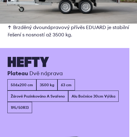
Brzděný dvounápravový přívěs EDUARD je stabilní
řešení s nosností až 3500 kg.
HEFTY
Plateau
Dvě náprava
506x200 cm
3500 kg
63 cm
Žárově Pozinkováno A Svařeno
Alu Bočnice 30cm Výška
195/50R13