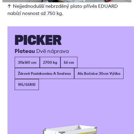
Nejjednodušší nebrzděný plato přívěs EDUARD
nabízí nosnost až 750 kg.
PICKER
Plateau
Dvě náprava
311x160 cm
2700 kg
56 cm
Žárově Pozinkováno A Svařeno
Alu Bočnice 30cm Výška
195/55R10