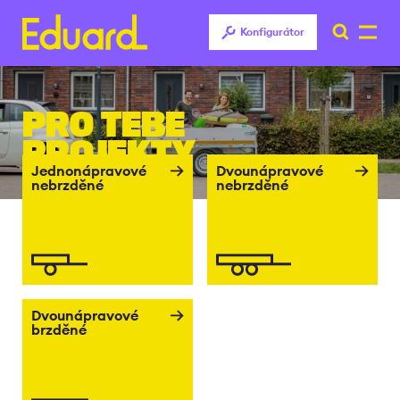
Konfigurátor
Přejít
k
PRO TEBE
hlavnímu
obsahu
PROJEKTY
Jednonápravové
Dvounápravové
nebrzděné
nebrzděné
Dvounápravové
brzděné