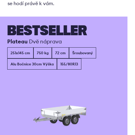
se hodí právě k vám.
BESTSELLER
Plateau
Dvě náprava
251x145 cm
750 kg
72 cm
Šroubovaný
Alu Bočnice 30cm Výška
155/80R13