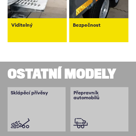
Viditelný
Bezpečnost
OSTATNÍ MODELY
Sklápěcí přívěsy
Přepravník
automobilů