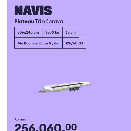
NAVIS
Plateau
Tři náprava
806x240 cm
3500 kg
63 cm
Alu Bočnice 30cm Výška
195/50R13
Koruna
256.060,
00