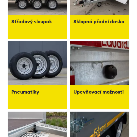
Středový sloupek
Sklopná přední deska
Pneumatiky
Upevňovací možnosti