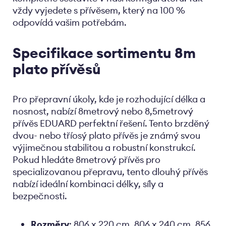
vždy vyjedete s přívěsem, který na 100 %
odpovídá vašim potřebám.
Specifikace sortimentu 8m
plato přívěsů
Pro přepravní úkoly, kde je rozhodující délka a
nosnost, nabízí 8metrový nebo 8,5metrový
přívěs EDUARD perfektní řešení. Tento brzděný
dvou- nebo tříosý plato přívěs je známý svou
výjimečnou stabilitou a robustní konstrukcí.
Pokud hledáte 8metrový přívěs pro
specializovanou přepravu, tento dlouhý přívěs
nabízí ideální kombinaci délky, síly a
bezpečnosti.
Rozměry
: 806 x 220 cm, 806 x 240 cm, 856