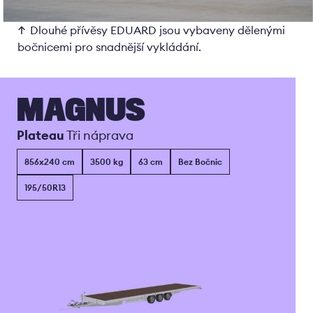
Dlouhé přívěsy EDUARD jsou vybaveny dělenými
bočnicemi pro snadnější vykládání.
MAGNUS
Plateau
Tři náprava
856x240 cm
3500 kg
63 cm
Bez Bočnic
195/50R13