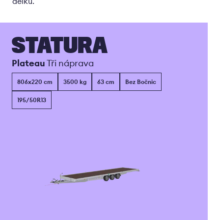
délku.
STATURA
Plateau
Tři náprava
806x220 cm
3500 kg
63 cm
Bez Bočnic
195/50R13