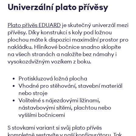
Univerzální plato přívěsy
Plato přívěs EDUARD
je skutečný univerzál mezi
přívěsy. Díky konstrukci s koly pod ložnou
plochou máte k dispozici maximální prostor pro
nakládku. Hliníkové bočnice snadno sklopíte
na všech stranách a naložíte bez námahy i
vysokozdvižným vozíkem z boku.
Protiskluzová ložná plocha
Vhodné pro stěhování, stavební materiál
nebo stroje
Volitelné s nájezdovými ližinami,
nástavbovými sítěmi, plachtou nebo
vyššími bočnicemi
S stovkami variant si svůj plato přívěs
kompletně sestavíte v naší konfigurátoru. Tak