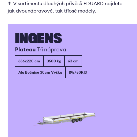
V sortimentu dlouhých přívěsů EDUARD najdete
jak dvounápravové, tak tříosé modely.
INGENS
Plateau
Tři náprava
856x220 cm
3500 kg
63 cm
Alu Bočnice 30cm Výška
195/50R13