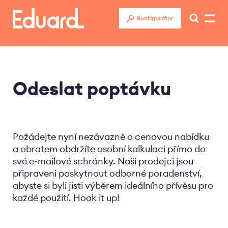
Přejít
k
Konfigurátor
hlavnímu
obsahu
Odeslat poptávku
Požádejte nyní nezávazně o cenovou nabídku
a obratem obdržíte osobní kalkulaci přímo do
své e-mailové schránky. Naši prodejci jsou
připraveni poskytnout odborné poradenství,
abyste si byli jisti výběrem ideálního přívěsu pro
každé použití. Hook it up!