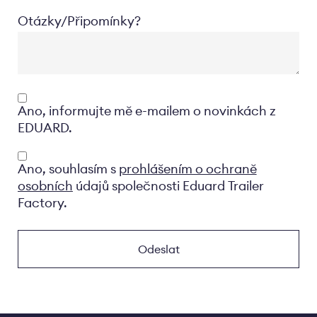
Otázky/Připomínky?
Opt-
Ano, informujte mě e-mailem o novinkách z
in
EDUARD.
Privacyverklaring
Ano, souhlasím s
prohlášením o ochraně
osobních
údajů společnosti Eduard Trailer
Factory.