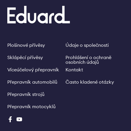
Plošinové přívěsy
Údaje o společnosti
Footer
Legal
links
Sklápěcí přívěsy
Prohlášení o ochraně
osobních údajů
Víceúčelový přepravník
Kontakt
Přepravník automobilů
Často kladené otázky
Přepravník strojů
Přepravník motocyklů
Social
Media