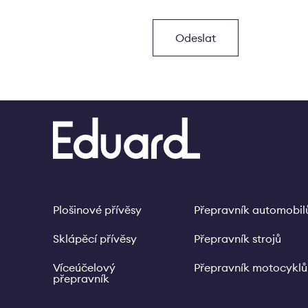
Plošinové přívěsy
Přepravník automobil
Footer
Sklápěcí přívěsy
Přepravník strojů
Víceúčelový
Přepravník motocyklů
přepravník