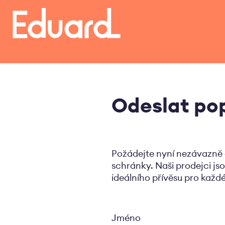
Přejít
k
hlavnímu
obsahu
Odeslat po
Požádejte nyní nezávazně 
schránky. Naši prodejci jso
ideálního přívěsu pro každé
Jméno