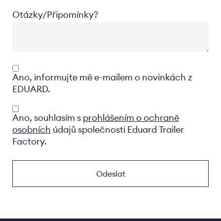
Otázky/Připomínky?
Opt-
Ano, informujte mě e-mailem o novinkách z
in
EDUARD.
Privacyverklaring
Ano, souhlasím s
prohlášením o ochraně
osobních
údajů společnosti Eduard Trailer
Factory.