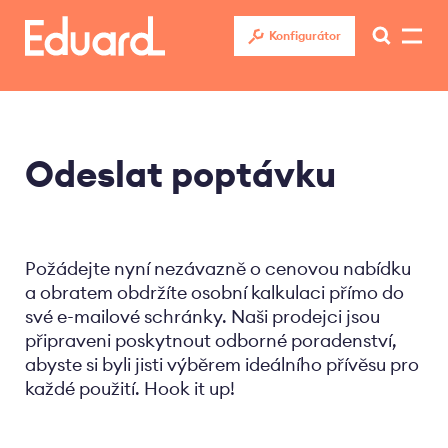
Přejít
k
Konfigurátor
hlavnímu
obsahu
Odeslat poptávku
Požádejte nyní nezávazně o cenovou nabídku
a obratem obdržíte osobní kalkulaci přímo do
své e-mailové schránky. Naši prodejci jsou
připraveni poskytnout odborné poradenství,
abyste si byli jisti výběrem ideálního přívěsu pro
každé použití. Hook it up!