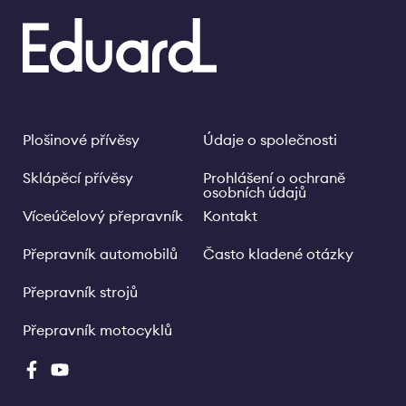
Plošinové přívěsy
Údaje o společnosti
Footer
Legal
links
Sklápěcí přívěsy
Prohlášení o ochraně
osobních údajů
Víceúčelový přepravník
Kontakt
Přepravník automobilů
Často kladené otázky
Přepravník strojů
Přepravník motocyklů
Social
Media