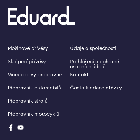
Plošinové přívěsy
Údaje o společnosti
Footer
Legal
links
Sklápěcí přívěsy
Prohlášení o ochraně
osobních údajů
Víceúčelový přepravník
Kontakt
Přepravník automobilů
Často kladené otázky
Přepravník strojů
Přepravník motocyklů
Social
Media