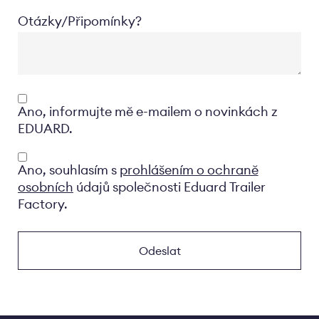
Otázky/Připomínky?
Opt-
Ano, informujte mě e-mailem o novinkách z
in
EDUARD.
Privacyverklaring
Ano, souhlasím s
prohlášením o ochraně
osobních
údajů společnosti Eduard Trailer
Factory.