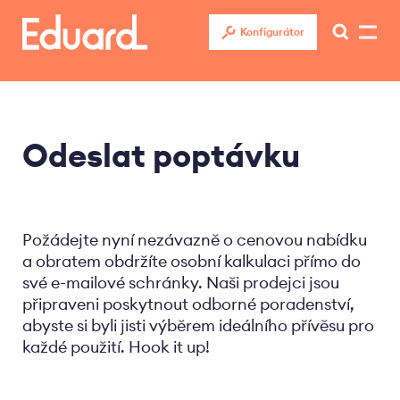
Přejít
k
Konfigurátor
hlavnímu
obsahu
Odeslat poptávku
Požádejte nyní nezávazně o cenovou nabídku
a obratem obdržíte osobní kalkulaci přímo do
své e-mailové schránky. Naši prodejci jsou
připraveni poskytnout odborné poradenství,
abyste si byli jisti výběrem ideálního přívěsu pro
každé použití. Hook it up!