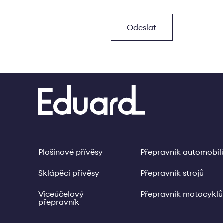
Plošinové přívěsy
Přepravník automobil
Footer
Sklápěcí přívěsy
Přepravník strojů
Víceúčelový
Přepravník motocyklů
přepravník