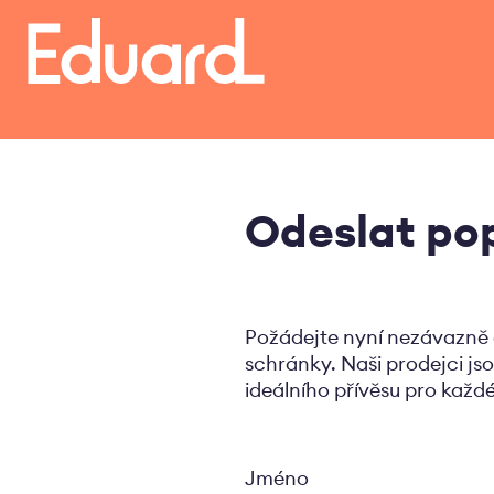
Přejít
k
hlavnímu
obsahu
Odeslat po
Požádejte nyní nezávazně 
schránky. Naši prodejci jso
ideálního přívěsu pro každé
Jméno